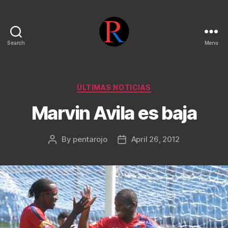
Search
Menu
pentarojo
Categories
ÚLTIMAS NOTICIAS
Marvin Avila es baja
By
pentarojo
April 26, 2012
Post
Post
author
date