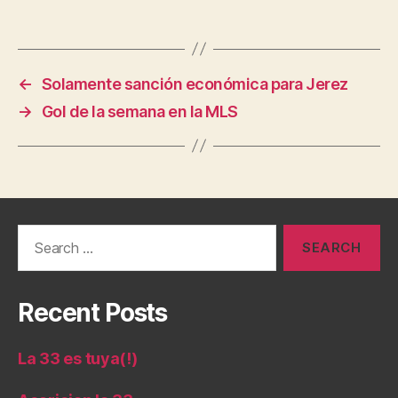
←
Solamente sanción económica para Jerez
→
Gol de la semana en la MLS
Search
for:
Recent Posts
La 33 es tuya(!)