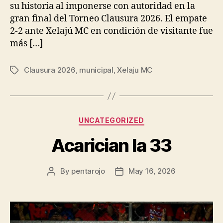
su historia al imponerse con autoridad en la
gran final del Torneo Clausura 2026. El empate
2-2 ante Xelajú MC en condición de visitante fue
más […]
Clausura 2026
,
municipal
,
Xelaju MC
Tags
Categories
UNCATEGORIZED
Acarician la 33
By
pentarojo
May 16, 2026
Post
Post
author
date