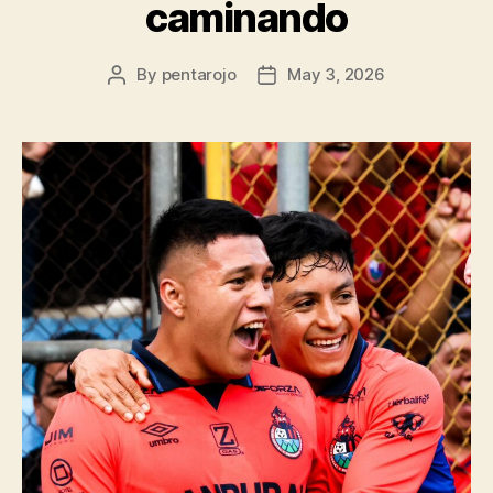
caminando
By
pentarojo
May 3, 2026
Post
Post
author
date