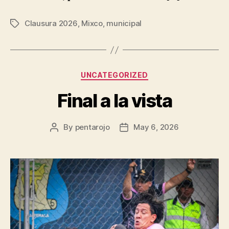
Clausura 2026
,
Mixco
,
municipal
Tags
Categories
UNCATEGORIZED
Final a la vista
By
pentarojo
May 6, 2026
Post
Post
author
date