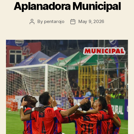
Aplanadora Municipal
By
pentarojo
May 9, 2026
Post
Post
author
date