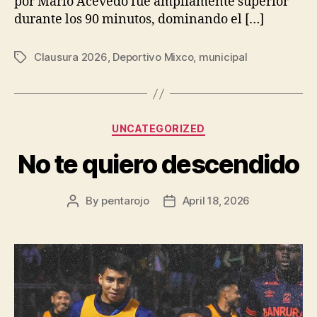
por Mario Acevedo fue ampliamente superior
durante los 90 minutos, dominando el […]
Clausura 2026
,
Deportivo Mixco
,
municipal
Tags
Categories
UNCATEGORIZED
No te quiero descendido
By
pentarojo
April 18, 2026
Post
Post
author
date