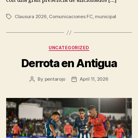
con una gran presencia de aficionados […]
Clausura 2026
,
Comunicaciones FC
,
municipal
Tags
Categories
UNCATEGORIZED
Derrota en Antigua
By
pentarojo
April 11, 2026
Post
Post
author
date