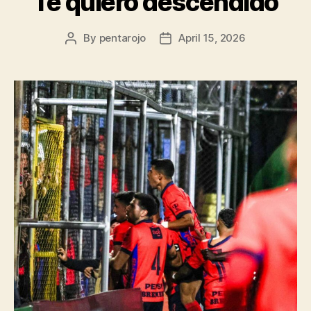
Te quiero descendido
By
pentarojo
April 15, 2026
Post
Post
author
date