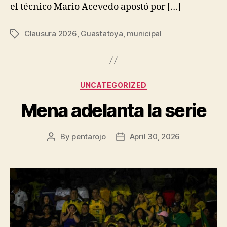
el técnico Mario Acevedo apostó por […]
Clausura 2026
,
Guastatoya
,
municipal
Tags
Categories
UNCATEGORIZED
Mena adelanta la serie
By
pentarojo
April 30, 2026
Post
Post
author
date