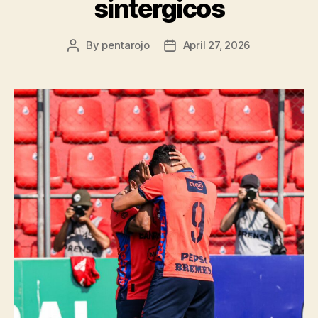
sintergicos
By
pentarojo
April 27, 2026
Post
Post
author
date