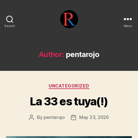
Search
Menu
pentarojo
Author:
pentarojo
Categories
UNCATEGORIZED
La 33 es tuya(!)
By
pentarojo
May 23, 2026
Post
Post
author
date