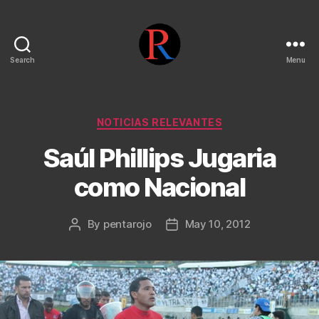
Search
Menu
pentarojo
Categories
NOTICIAS RELEVANTES
Saúl Phillips Jugaria
como Nacional
By
pentarojo
May 10, 2012
Post
Post
author
date