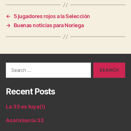
←
5 jugadores rojos a la Selección
→
Buenas noticias para Noriega
Search
for:
Recent Posts
La 33 es tuya(!)
Acarician la 33