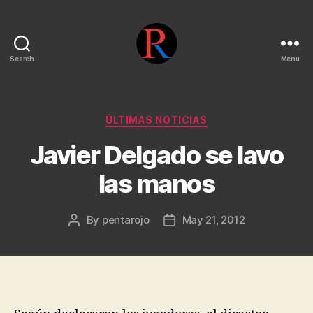
Search
Menu
pentarojo
Categories
ÚLTIMAS NOTICIAS
Javier Delgado se lavo
las manos
By
pentarojo
May 21, 2012
Post
Post
author
date