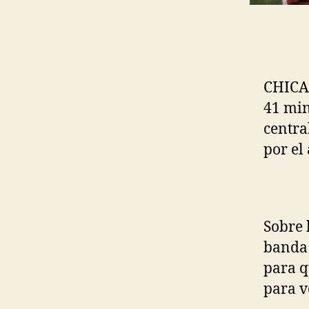
CHICAG
41 min
centra
por el
Sobre 
banda 
para q
para v