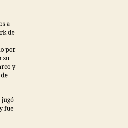
os a
ark de
do por
n su
arco y
 de
 jugó
y fue