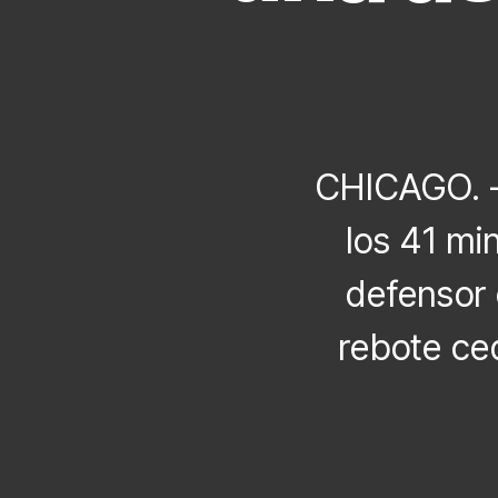
CHICAGO. -E
los 41 mi
defensor 
rebote ced