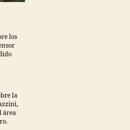
re los
ensor
dido
bre la
azzini,
l área
ro.