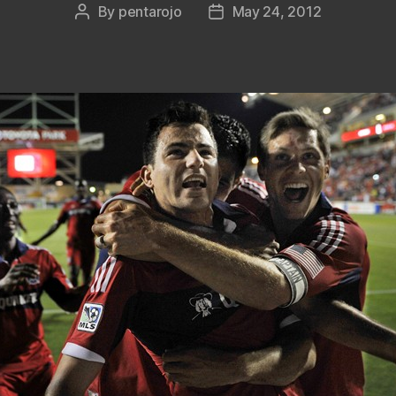
By
pentarojo
May 24, 2012
Post
Post
author
date