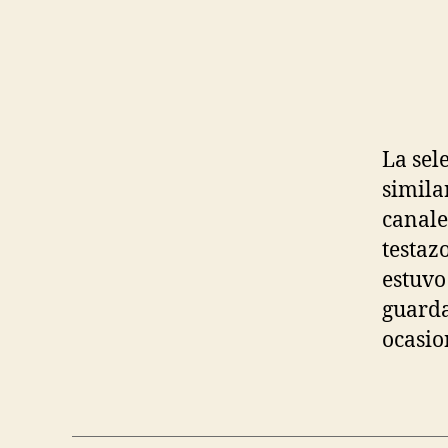
La sel
simila
canale
testazo
estuvo
guarda
ocasio