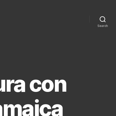
Search
ura con
amaica