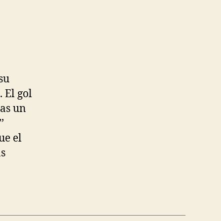
su
 El gol
ras un
’
ue el
as