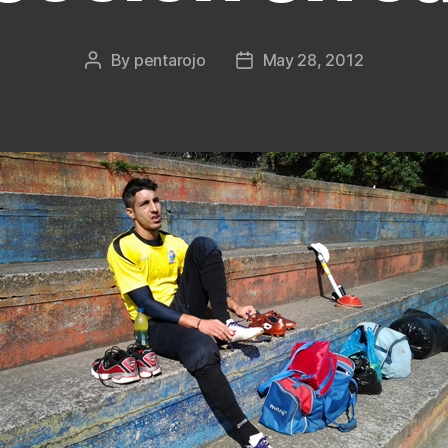
By
pentarojo
May 28, 2012
Post
Post
author
date