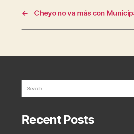
←
Cheyo no va más con Municip
Search
for:
Recent Posts