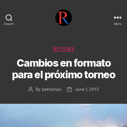
Search
Menu
pentarojo
Categories
NOTICIAS
Cambios en formato
para el próximo torneo
By
pentarojo
June 1, 2012
Post
Post
author
date