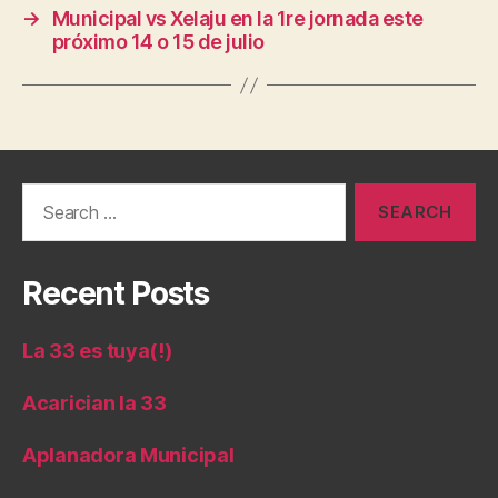
→
Municipal vs Xelaju en la 1re jornada este
próximo 14 o 15 de julio
Search
for:
Recent Posts
La 33 es tuya(!)
Acarician la 33
Aplanadora Municipal