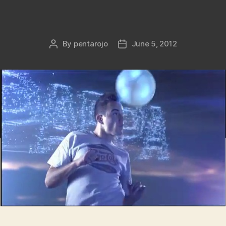
By
pentarojo
June 5, 2012
Post
Post
author
date