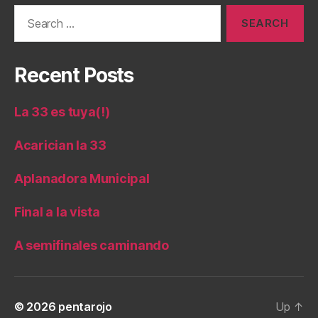
Search
for:
Recent Posts
La 33 es tuya(!)
Acarician la 33
Aplanadora Municipal
Final a la vista
A semifinales caminando
© 2026
pentarojo
Up
↑