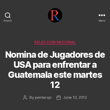
Search
Menu
pentarojo
Categories
SELECCIÓN NACIONAL
Nomina de Jugadores de
USA para enfrentar a
Guatemala este martes
12
By
pentarojo
June 10, 2012
Post
Post
author
date