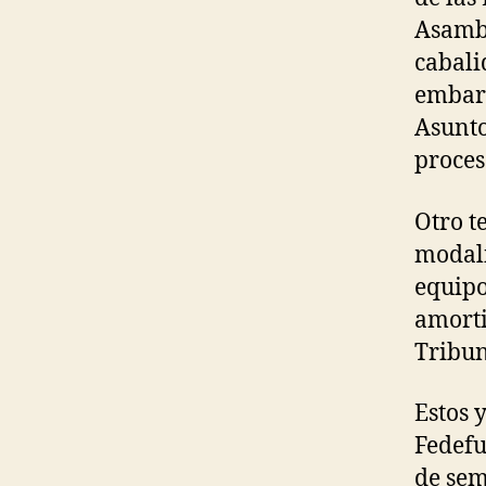
Asambl
cabali
embarg
Asunto
proces
Otro t
modali
equipo
amorti
Tribun
Estos 
Fedefu
de sem