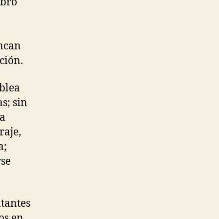
mbro
ancan
ción.
mblea
s; sin
la
raje,
a;
rse
ntantes
os en