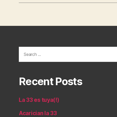
Search
for:
Recent Posts
La 33 es tuya(!)
Acarician la 33