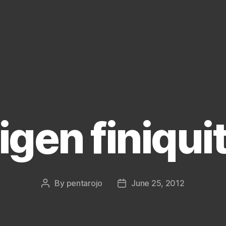
igen finiqui
By
pentarojo
June 25, 2012
Post
Post
author
date