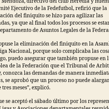
 Mendoza, directivo del club Heredia y mie
mité Ejecutivo de la Fedefutbol, refirió que la
ación del finiquito se hizo para agilizar las
as, ya que al final todos los procesos se est
departamento de Asuntos Legales de la Federa
opuse la eliminación del finiquito en la Asa
Liga Nacional, porque solo complicaba las cosa
o, puedo asegurar que también propuse en 
ea de la Federación que el Tribunal de Arbit
y, conozca las demandas de manera inmediat
, se aprobó que un proceso no puede alarga
 tres meses”, explicó.
que se aceptó el sábado último por los represe
 Ligas y Asociaciones departamentales reunid