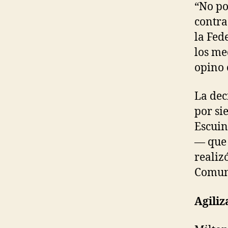
“No po
contra
la Fed
los me
opino 
La dec
por si
Escuin
— que 
realiz
Comuni
Agili