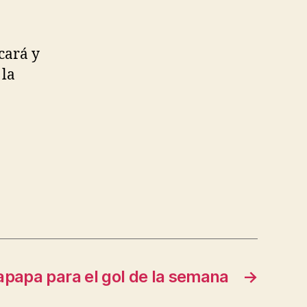
cará y
 la
papa para el gol de la semana
→