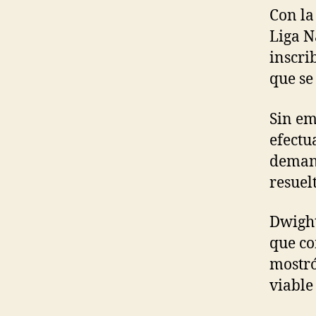
Con la
Liga N
inscri
que se
Sin em
efectu
demand
resuel
Dwight
que co
mostró
viable