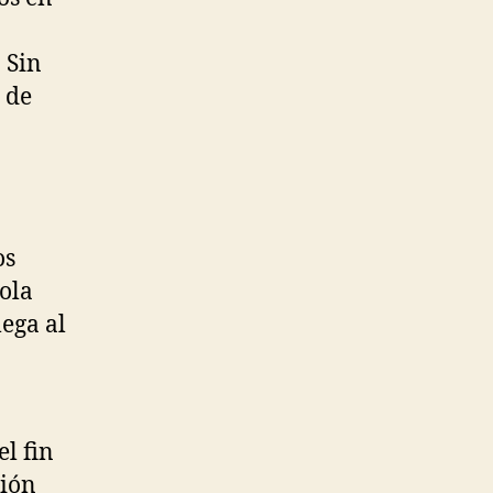
 Sin
 de
os
sola
ega al
l fin
ción