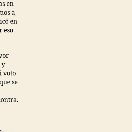
os en
mos a
icó en
r eso
avor
 y
i voto
que se
contra.