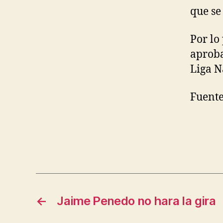
que se
Por lo
aproba
Liga N
Fuente
←
Jaime Penedo no hara la gira