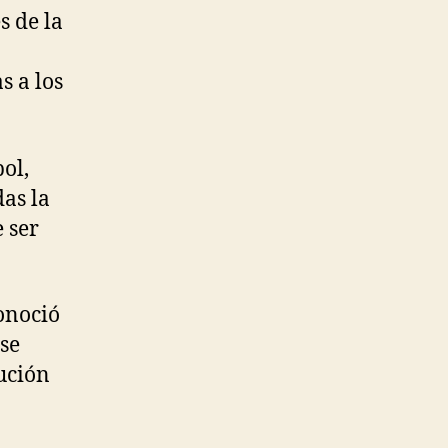
s de la
s a los
ol,
das la
 ser
onoció
se
ución