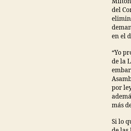
Milton
del Co
elimin
demand
en el 
“Yo pr
de la 
embarg
Asambl
por le
además
más de
Si lo 
de las