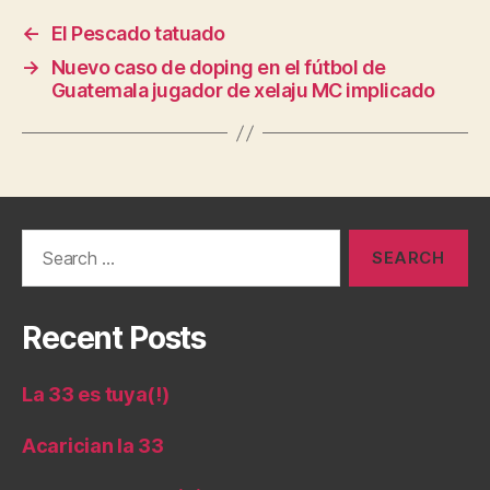
←
El Pescado tatuado
→
Nuevo caso de doping en el fútbol de
Guatemala jugador de xelaju MC implicado
Search
for:
Recent Posts
La 33 es tuya(!)
Acarician la 33