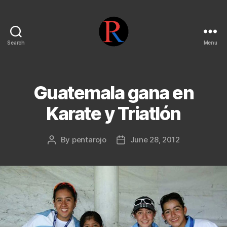
Search
Menu
pentarojo
Guatemala gana en
Karate y Triatlón
By
pentarojo
June 28, 2012
Post
Post
author
date