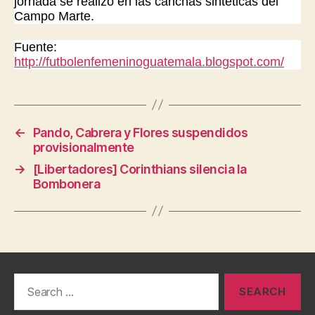
jornada se realizó en las canchas sintéticas del
Campo Marte.
Fuente:
http://futbolenfemeninoguatemala.blogspot.com/
←
Pando, Cabrera y Flores suspendidos
provisionalmente
→
[Libertadores] Corinthians silencia la
Bombonera
Search
for: