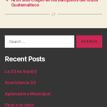
Guatemalteco
Search
for:
Recent Posts
La 33 es tuya(!)
Acarician la 33
Aplanadora Municipal
Final a la vista