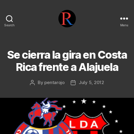
Search
Menu
pentarojo
Se cierra la gira en Costa
Rica frente a Alajuela
By
pentarojo
July 5, 2012
Post
Post
author
date