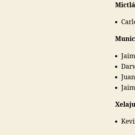
Mictl
Carl
Munic
Jaim
Darw
Juan
Jaim
Xelaj
Kevi