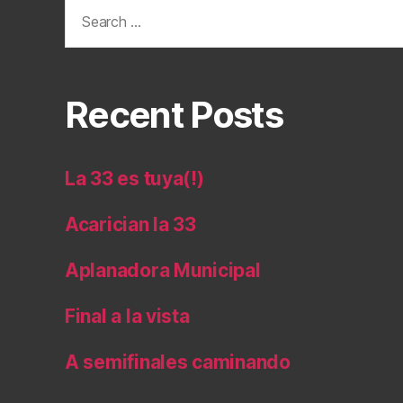
Search
for:
Recent Posts
La 33 es tuya(!)
Acarician la 33
Aplanadora Municipal
Final a la vista
A semifinales caminando