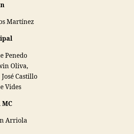
án
os Martínez
ipal
e Penedo
in Oliva,
 José Castillo
e Vides
u MC
n Arriola