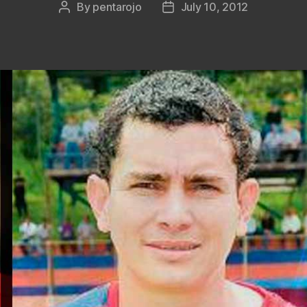
By
pentarojo
July 10, 2012
Post
Post
author
date