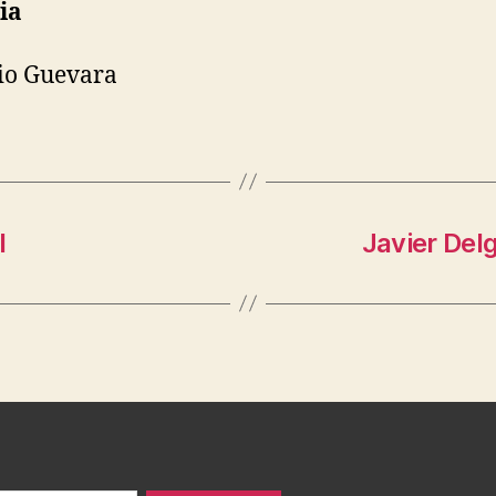
ia
io Guevara
l
Javier Del