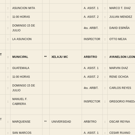
:
ASUNCION MITA
A. ASIST. 1
:
MARCO T. DIAZ
:
11:00 HORAS
A. ASIST. 2
:
JULIAN MENDEZ
DOMINGO 15 DE
:
4to. ARBIT.
:
DAVID ESPAÑA
JULIO
:
LA ASUNCION
INSPECTOR
:
OTTO MEJIA
T
:
MUNICIPAL
**
XELAJU MC
ARBITRO
:
AYANELSON LEO
:
GUATEMALA
A. ASIST. 1
:
MARVIN DIAZ
:
11:00 HORAS
A. ASIST. 2
:
RENE OCHOA
DOMINGO 15 DE
:
4to. ARBIT.
:
CARLOS REYES
JULIO
MANUEL F.
:
INSPECTOR
:
GREGORIO PINED
CABRERA
T
:
MARQUENSE
**
UNIVERSIDAD
ARBITRO
:
OSCAR REYNA
:
SAN MARCOS
A. ASIST. 1
:
CESAR RUANO