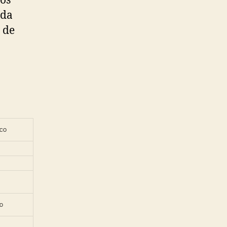
os
ada
 de
NCO
LO