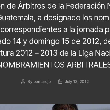
n de Árbitros de la Federación 
Guatemala, a designado los no
, correspondientes a la jornada
ado 14 y domingo 15 de 2012, d
tura 2012 – 2013 de la Liga Naci
NOMBRAMIENTOS ARBITRALES
By
pentarojo
July 13, 2012
Post
Post
author
date