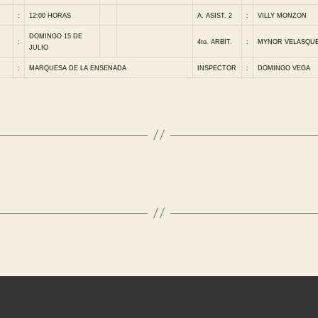
:
12:00 HORAS
A. ASIST. 2
:
VILLY MONZON
DOMINGO 15 DE
:
4to. ARBIT.
:
MYNOR VELASQU
JULIO
:
MARQUESA DE LA ENSENADA
INSPECTOR
:
DOMINGO VEGA