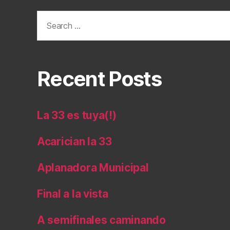
Search
for:
Recent Posts
La 33 es tuya(!)
Acarician la 33
Aplanadora Municipal
Final a la vista
A semifinales caminando