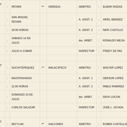
T
:
PETAPA
**
HEREDIA
ARBITRO
:
ELMAR RODAS
SAN MIGUEL
:
A. ASIST. 1
:
ARIEL MENDEZ
PETAPA
:
20:00 HORAS
A. ASIST. 2
:
NERI CASTILLO
SABADO 14 DE
:
4to. ARBIT.
:
RONALDO MEJIA
JULIO
:
JULIO A COBAR
INSPECTOR
:
FREDY DE PAZ
T
:
SUCHITEPEQUEZ
**
MALACATECO
ARBITRO
:
WALTER LOPEZ
:
MAZATENANGO
A. ASIST. 1
:
GERSON LOPEZ
:
11:00 HORAS
A. ASIST. 2
:
PABLO RAMIREZ
DOMINGO 15 DE
:
4to. ARBIT.
:
DEIVI LOCON
JULIO
:
CARLOS SALAZAR
INSPECTOR
:
JOSE L. OCHOA
T
:
MICTLAN
**
HALCONES
ARBITRO
:
RUBEN CASTELLA