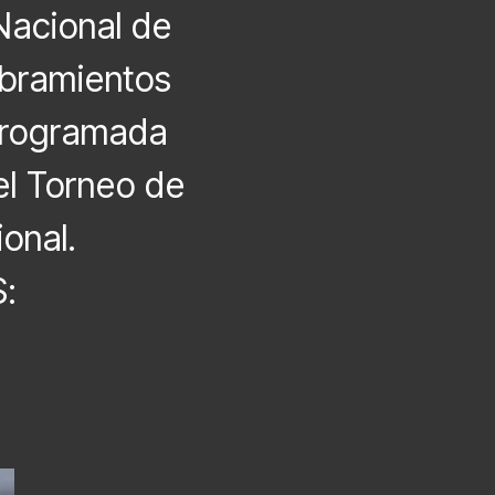
Nacional de
mbramientos
 programada
el Torneo de
onal.
: