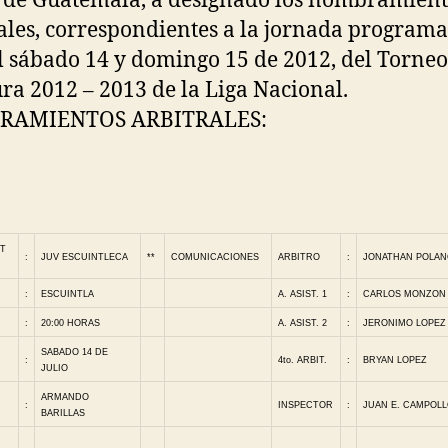
 de Guatemala, a designado los nombramient
ales, correspondientes a la jornada program
l sábado 14 y domingo 15 de 2012, del Torneo
ra 2012 – 2013 de la Liga Nacional.
RAMIENTOS ARBITRALES:
T
:
JUV ESCUINTLECA
**
COMUNICACIONES
ARBITRO
:
JONATHAN POLA
:
ESCUINTLA
A. ASIST. 1
:
CARLOS MONZON
:
20:00 HORAS
A. ASIST. 2
:
JERONIMO LOPEZ
SABADO 14 DE
:
4to. ARBIT.
:
BRYAN LOPEZ
JULIO
ARMANDO
:
INSPECTOR
:
JUAN E. CAMPOL
BARILLAS