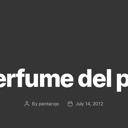
erfume del p
By
pentarojo
July 14, 2012
Post
Post
author
date