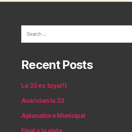
Search
for:
Recent Posts
La 33 es tuya(!)
Acarician la 33
Aplanadora Municipal
Final a la vista