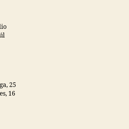
lio
úl
o
ga, 25
es, 16