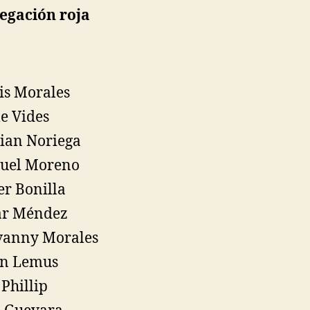
egación roja
is Morales
e Vides
tian Noriega
uel Moreno
r Bonilla
ar Méndez
vanny Morales
in Lemus
 Phillip