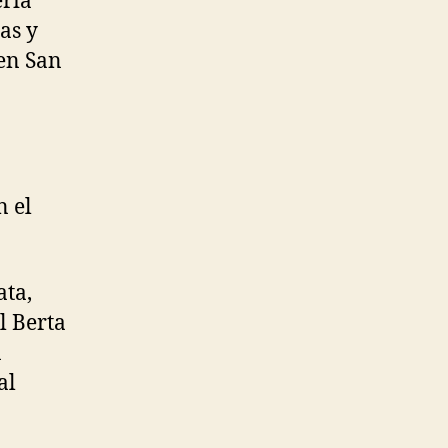
eria
as y
 en San
n el
ata,
l Berta
n
al