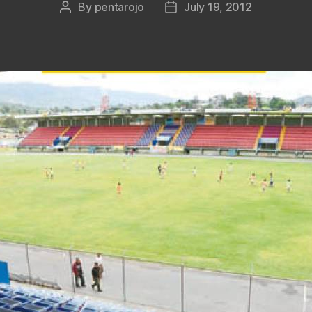
By
pentarojo
July 19, 2012
Post
Post
author
date