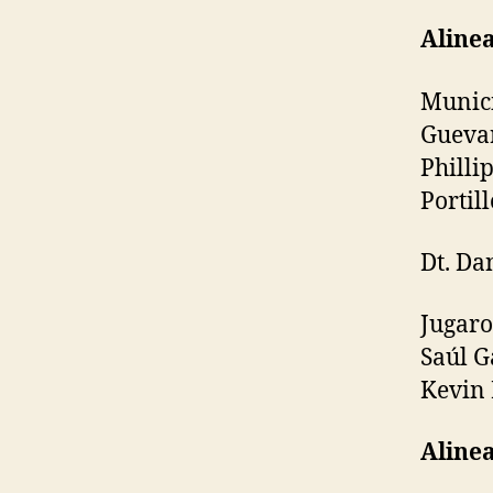
Aline
Munici
Guevar
Philli
Portill
Dt. Da
Jugaro
Saúl G
Kevin 
Aline