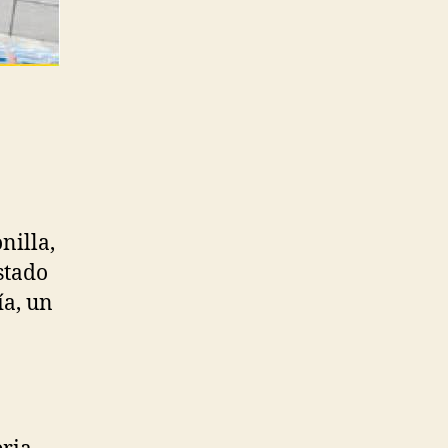
nilla,
stado
ía, un