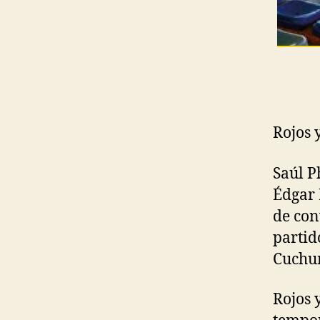
Rojos 
Saúl P
Édgar 
de con
partid
Cuchu
Rojos 