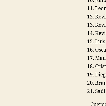
Juli
Leon
Kevi
Kevi
Kevi
Luis
Osca
Maur
Cris
Dieg
Bran
Saúl
Cuerpo