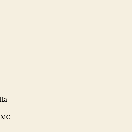
lla
ú MC