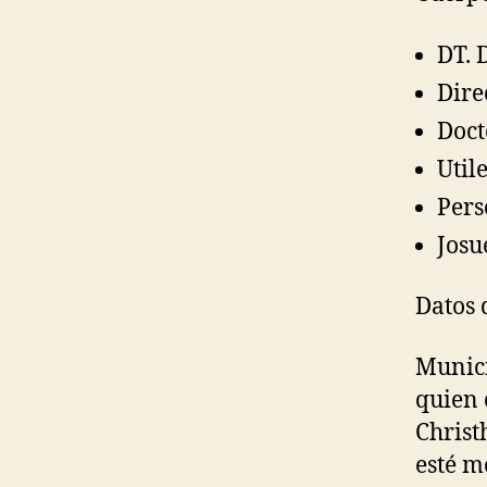
DT. 
Dire
Doct
Util
Pers
Josu
Datos 
Munici
quien 
Christ
esté m