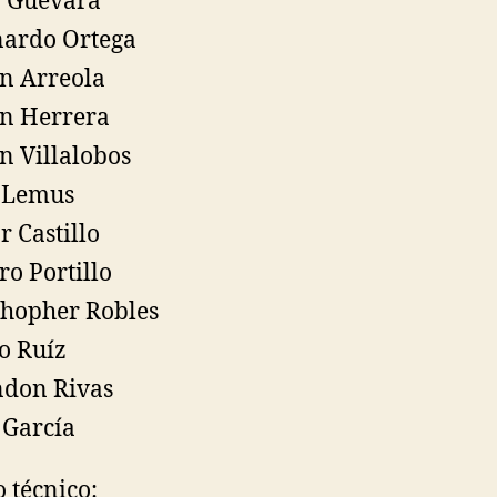
o Guevara
ardo Ortega
n Arreola
n Herrera
n Villalobos
 Lemus
r Castillo
o Portillo
thopher Robles
o Ruíz
don Rivas
 García
 técnico: