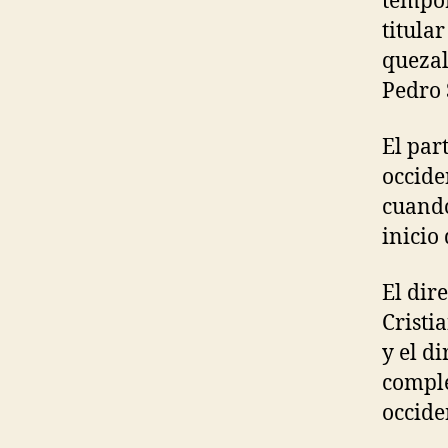
tempor
titula
quezal
Pedro 
El par
occide
cuando
inicio
El dir
Cristi
y el d
comple
occide