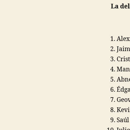
La del
Alex
Jaim
Cris
Man
Abne
Édg
Geo
Kev
Saúl