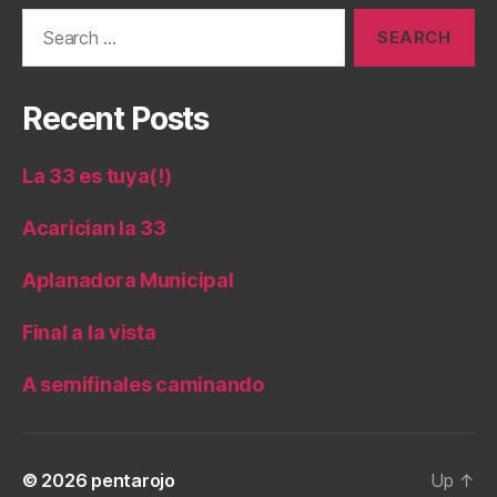
Search
for:
Recent Posts
La 33 es tuya(!)
Acarician la 33
Aplanadora Municipal
Final a la vista
A semifinales caminando
© 2026
pentarojo
Up
↑