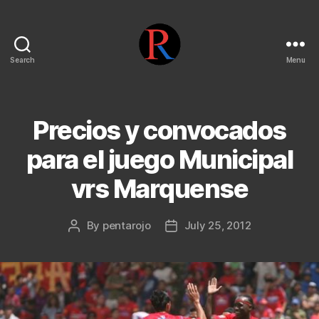
Search
Menu
pentarojo
Precios y convocados
para el juego Municipal
vrs Marquense
By
pentarojo
July 25, 2012
Post
Post
author
date