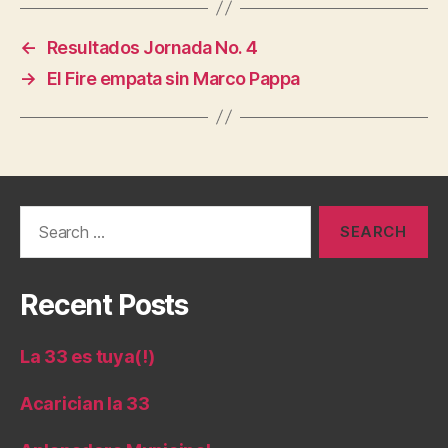
←
Resultados Jornada No. 4
→
El Fire empata sin Marco Pappa
Search
for:
Recent Posts
La 33 es tuya(!)
Acarician la 33