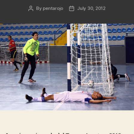
By
pentarojo
July 30, 2012
Post
Post
author
date