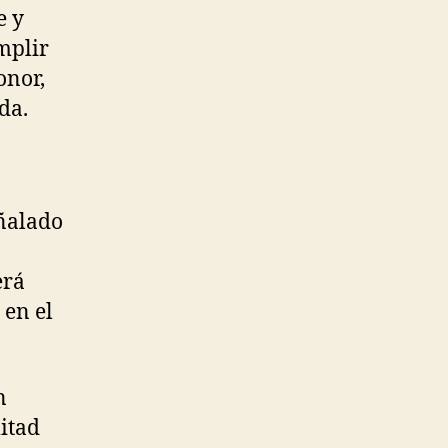
e y
mplir
onor,
da.
eñalado
erá
 en el
n
itad