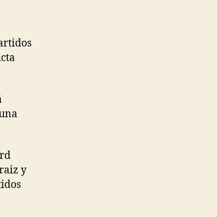
artidos
cta
á
 una
ard
raiz y
tidos