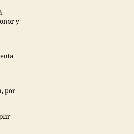
á
Honor y
lenta
, por
plir