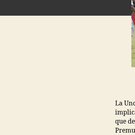
La Unc
implic
que de
Premun