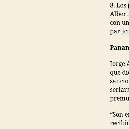
8. Los
Albert
con un
partic
Panam
Jorge 
que di
sancio
seriam
premun
“Son e
recibi