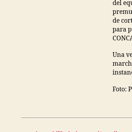
del eq
premun
de cor
para p
CONCA
Una ve
marcha
instan
Foto: 