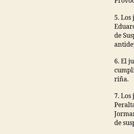
Provoc
5. Los
Eduard
de Sus
antide
6. El 
cumpli
riña.
7. Los
Peralt
Jorman
de sus