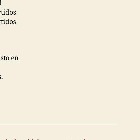
l
tidos
rtidos
sto en
.