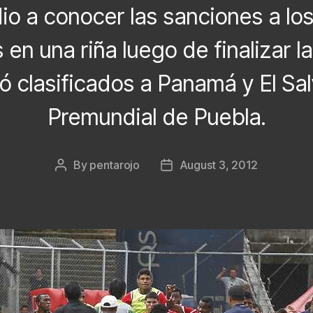
io a conocer las sanciones a lo
 en una riña luego de finalizar la
ó clasificados a Panamá y El Sal
Premundial de Puebla.
By
pentarojo
August 3, 2012
Post
Post
author
date