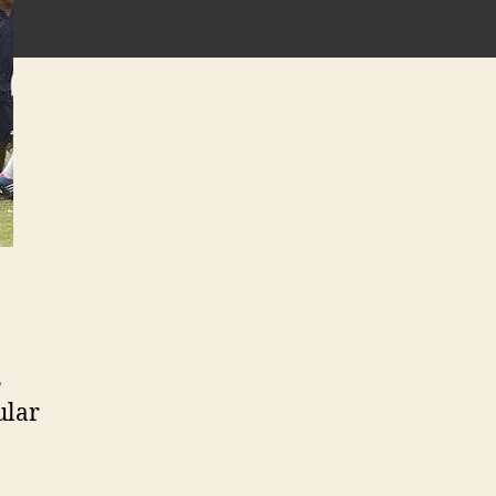
s
ular