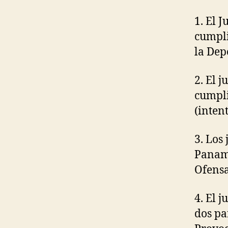
1. El 
cumpli
la Dep
2. El 
cumpli
(intent
3. Los
Panamá
Ofensa
4. El 
dos pa