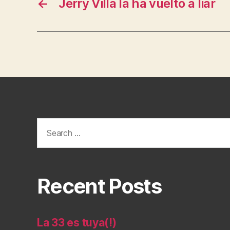
←
Jerry Villa la ha vuelto a liar
Search
for:
Recent Posts
La 33 es tuya(!)