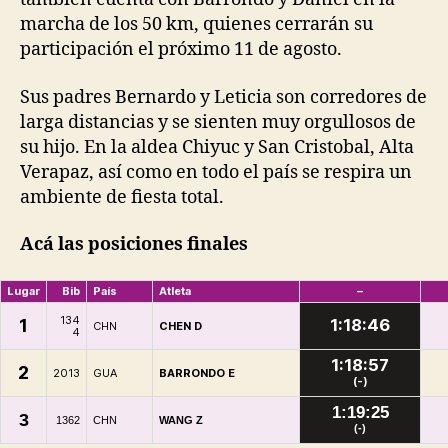
marcha de los 50 km, quienes cerrarán su
participación el próximo 11 de agosto.
Sus padres Bernardo y Leticia son corredores de
larga distancias y se sienten muy orgullosos de
su hijo. En la aldea Chiyuc y San Cristobal, Alta
Verapaz, así como en todo el país se respira un
ambiente de fiesta total.
Acá las posiciones finales
+/
Lugar
Bib
País
Atleta
–
134
1
1:18:46
CHN
CHEN D
4
1:18:57
2
2013
GUA
BARRONDO E
(-)
1:19:25
3
1362
CHN
WANG Z
(-)