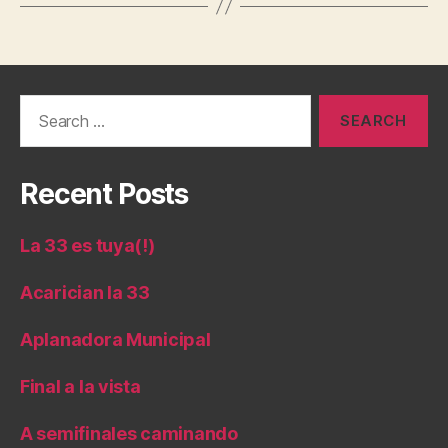
Search
for:
Recent Posts
La 33 es tuya(!)
Acarician la 33
Aplanadora Municipal
Final a la vista
A semifinales caminando