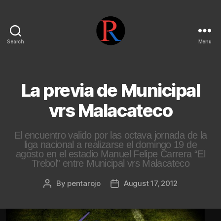
Search
Menu
pentarojo
La previa de Municipal
vrs Malacateco
El encuentro valido por las octava jornada de la
liga nacional a realizarse el domingo 19 de
agosto en el estadio Manuel Felipe Carrera “El
Trebol” entre Municipal vrs Malacateco
By
pentarojo
August 17, 2012
Post
Post
author
date