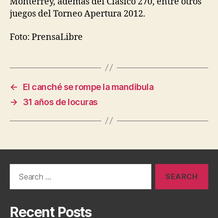
Monterrey, además del Clásico 270, entre otros
juegos del Torneo Apertura 2012.
Foto: PrensaLibre
←
El canché se rompe la mandibula
→
31 años de locuras
Search
for:
Recent Posts