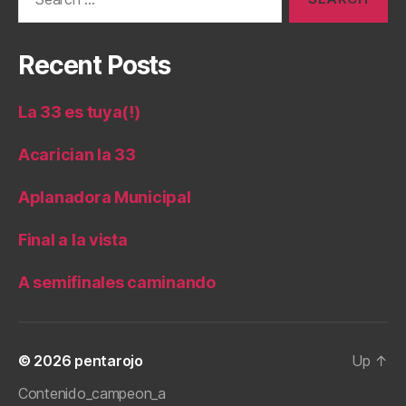
for:
Recent Posts
La 33 es tuya(!)
Acarician la 33
Aplanadora Municipal
Final a la vista
A semifinales caminando
© 2026
pentarojo
Up
↑
Contenido_campeon_a