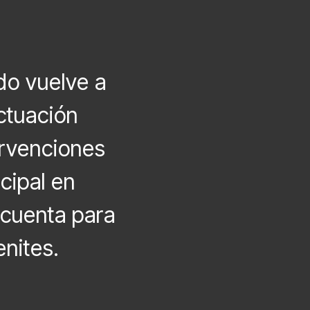
do vuelve a
ctuación
ervenciones
cipal en
 cuenta para
nites.