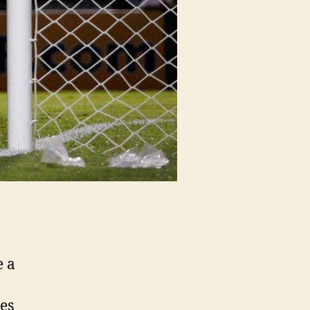
e a
es