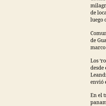
milagr
de loc
luego 
Comuni
de Gua
marco 
Los ‘r
desde 
Leandr
envió 
En el 
paname