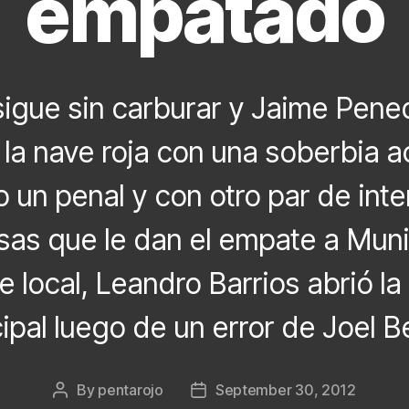
empatado
sigue sin carburar y Jaime Pene
a la nave roja con una soberbia a
 un penal y con otro par de int
sas que le dan el empate a Muni
e local, Leandro Barrios abrió la
ipal luego de un error de Joel Be
By
pentarojo
September 30, 2012
Post
Post