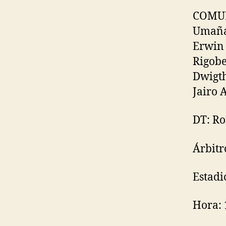
COMUNI
Umaña,
Erwin 
Rigobe
Dwigth
Jairo 
DT: Ro
Árbitr
Estadi
Hora: 