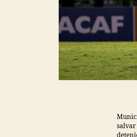
Munici
salvar
deteni