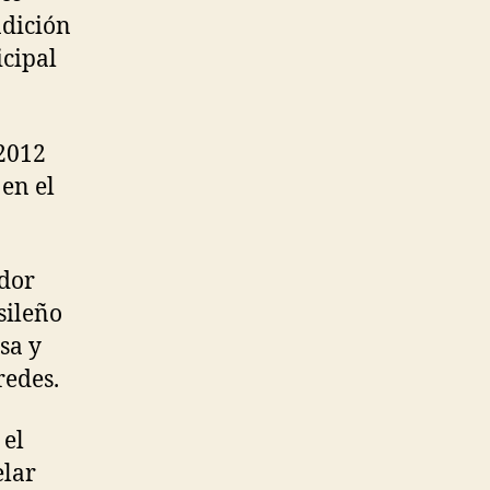
ndición
icipal
-2012
en el
ador
sileño
sa y
redes.
 el
elar