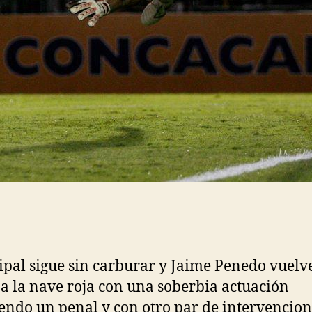
pal sigue sin carburar y Jaime Penedo vuelv
 a la nave roja con una soberbia actuación
endo un penal y con otro par de intervencion