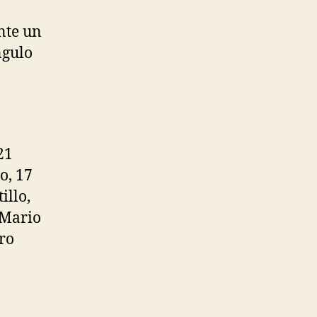
nte un
ngulo
21
o, 17
illo,
 Mario
ro