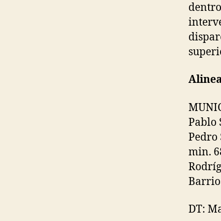
dentro
interv
dispar
superi
Aline
MUNICI
Pablo 
Pedro 
min. 6
Rodríg
Barrio
DT: Ma