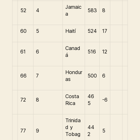
Jamaic
52
4
583
8
a
60
5
Haití
524
17
Canad
61
6
516
12
á
Hondur
66
7
500
6
as
Costa
46
72
8
-6
Rica
5
Trinida
d y
44
77
9
5
Tobag
2