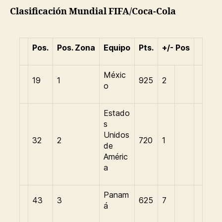
Clasificación Mundial FIFA/Coca-Cola
Pos.
Pos. Zona
Equipo
Pts.
+/- Pos
Méxic
19
1
925
2
o
Estado
s
Unidos
32
2
720
1
de
Améric
a
Panam
43
3
625
7
á