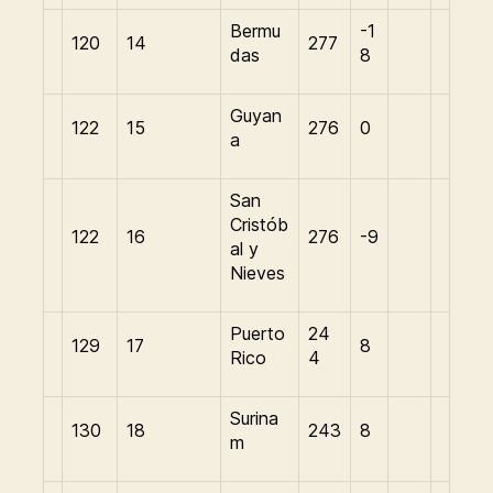
Bermu
-1
120
14
277
das
8
Guyan
122
15
276
0
a
San
Cristób
122
16
276
-9
al y
Nieves
Puerto
24
129
17
8
Rico
4
Surina
130
18
243
8
m