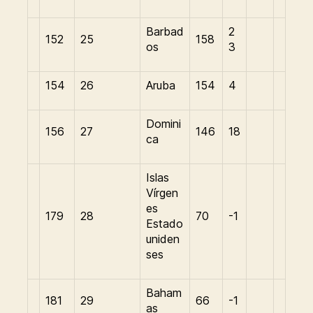
Barbad
2
152
25
158
os
3
154
26
Aruba
154
4
Domini
156
27
146
18
ca
Islas
Vírgen
es
179
28
70
-1
Estado
uniden
ses
Baham
181
29
66
-1
as