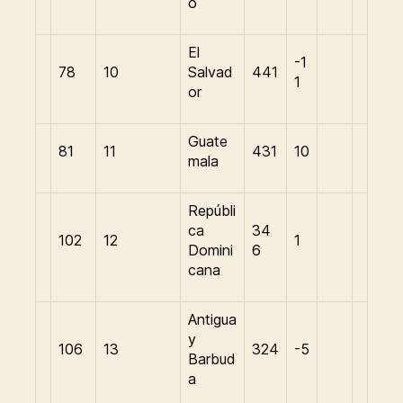
o
El
-1
78
10
Salvad
441
1
or
Guate
81
11
431
10
mala
Repúbli
ca
34
102
12
1
Domini
6
cana
Antigua
y
106
13
324
-5
Barbud
a