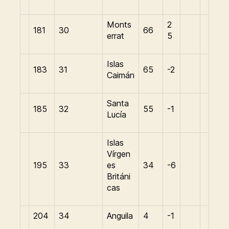
Monts
2
181
30
66
errat
5
Islas
183
31
65
-2
Caimán
Santa
185
32
55
-1
Lucía
Islas
Vírgen
195
33
es
34
-6
Británi
cas
204
34
Anguila
4
-1