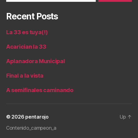
Recent Posts
La 33 es tuya(!)
Acarician la 33
Aplanadora Municipal
Final a la vista
A semifinales caminando
© 2026
pentarojo
Up
↑
Contenido_campeon_a