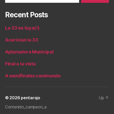
Recent Posts
La 33 es tuya(!)
Acarician la 33
Aplanadora Municipal
Final a la vista
A semifinales caminando
© 2026
pentarojo
Up
↑
Contenido_campeon_a