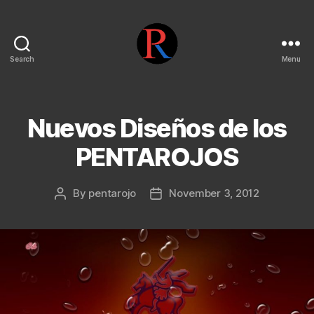
Search
Menu
pentarojo
Nuevos Diseños de los
PENTAROJOS
By
pentarojo
November 3, 2012
Post
Post
author
date