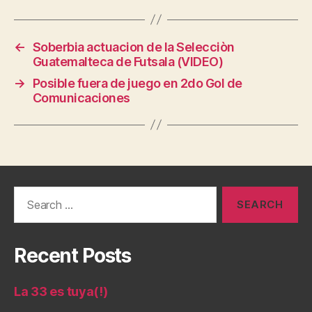
←
Soberbia actuacion de la Selecciòn
Guatemalteca de Futsala (VIDEO)
→
Posible fuera de juego en 2do Gol de
Comunicaciones
Search
for:
Recent Posts
La 33 es tuya(!)