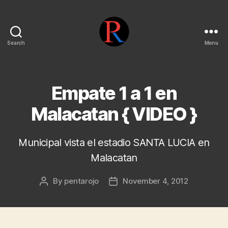
Search
Menu
pentarojo
Empate 1 a 1 en
Malacatan { VIDEO }
Municipal vista el estadio SANTA LUCIA en
Malacatan
By
pentarojo
November 4, 2012
Post
Post
author
date