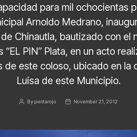
pacidad para mil ochocientas p
icipal Arnoldo Medrano, inaugur
 de Chinautla, bautizado con el
 “EL PIN” Plata, en un acto real
s de este coloso, ubicado en la 
Luisa de este Municipio.
By
pentarojo
November 21, 2012
Post
Post
author
date