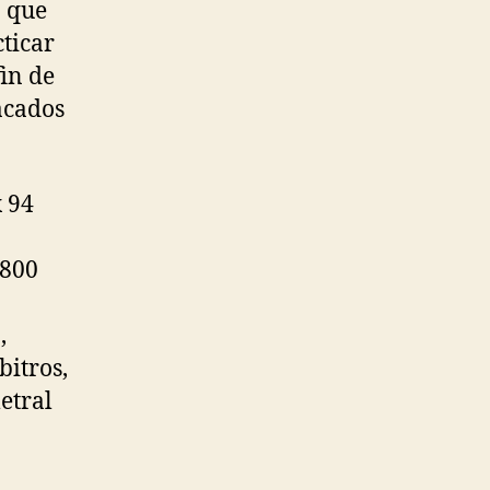
a que
ticar
fin de
acados
x 94
,800
,
bitros,
etral