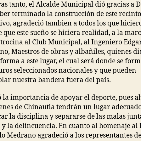
as tanto, el Alcalde Municipal dió gracias a D
ber terminado la construcción de este recint
ivo, agradeció tambien a todos los que hicier
e que este sueño se hiciera realidad, a la ma
trocina al Club Municipal, al Ingeniero Edga
o, Maestros de obras y albañiles, quienes d
 forma a este lugar, el cual será donde se for
turos seleccionados nacionales y que pueden
lar nuestra bandera fuera del país.
 la importancia de apoyar el deporte, pues a
venes de Chinautla tendrán un lugar adecuad
car la disciplina y separarse de las malas junta
 y la delincuencia. En cuanto al homenaje al 
o Medrano agradeció a los representantes de