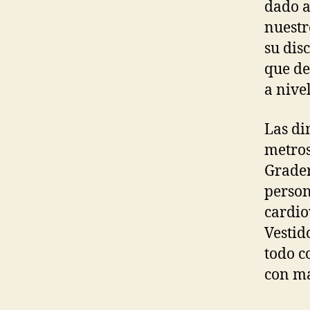
dado a
nuestr
su dis
que de
a nive
Las di
metros
Grader
person
cardio
Vestid
todo c
con m