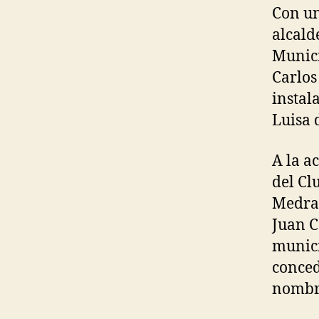
Con un
alcald
Munici
Carlos
instal
Luisa 
A la a
del Cl
Medran
Juan C
munici
conced
nombr