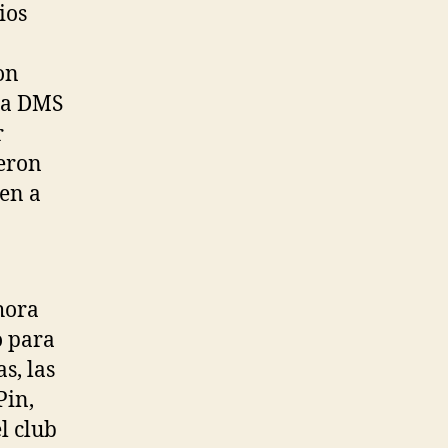
ios
o
on
rca DMS
r
ieron
men a
hora
o para
s, las
Pin,
l club