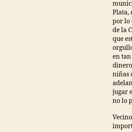
munici
Plata,
por lo
de la 
que es
orgull
en tan
dinero
niñas 
adelan
jugar 
no lo 
Vecino
import