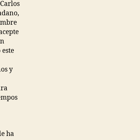
 Carlos
dadano,
nombre
acepte
an
 este
ños y
ara
iempos
le ha