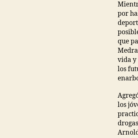
Mientr
por ha
deport
posibl
que pa
Medran
vida y
los fu
enarbo
Agregó
los jó
practi
drogas
Arnold