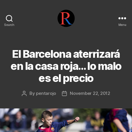
Search
Menu
pentarojo
El Barcelona aterrizará
en la casa roja… lo malo
es el precio
By
pentarojo
November 22, 2012
Post
Post
author
date