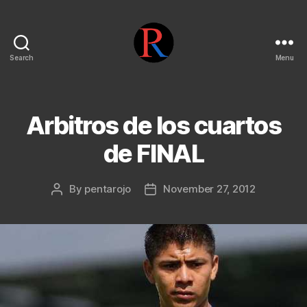
Search
Menu
pentarojo
Arbitros de los cuartos
de FINAL
By
pentarojo
November 27, 2012
Post
Post
author
date