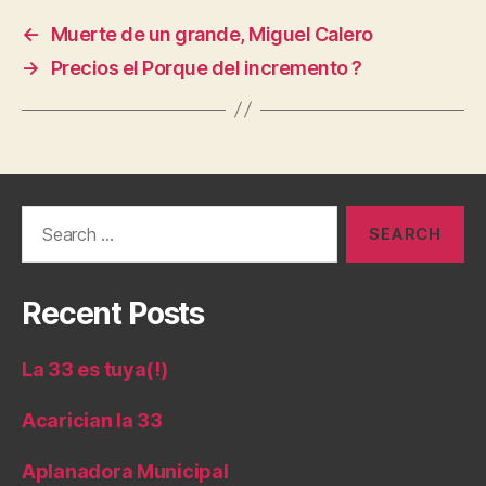
←
Muerte de un grande, Miguel Calero
→
Precios el Porque del incremento ?
Search
for:
Recent Posts
La 33 es tuya(!)
Acarician la 33
Aplanadora Municipal