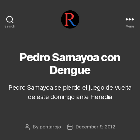
Search
Menu
pentarojo
Pedro Samayoa con
Dengue
Pedro Samayoa se pierde el juego de vuelta
de este domingo ante Heredia
By
pentarojo
December 9, 2012
Post
Post
author
date