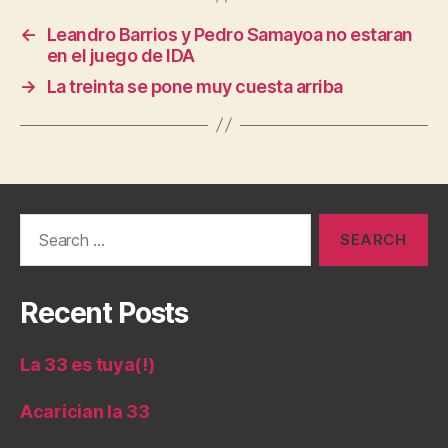
←
Leandro Barrios y Pedro Samayoa no estaran
en el juego de IDA
→
La treinta se pone muy cuesta arriba
Search
for:
Recent Posts
La 33 es tuya(!)
Acarician la 33