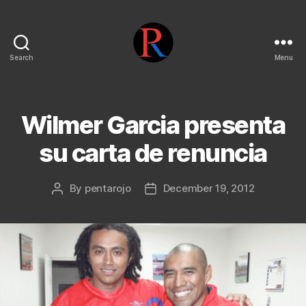
Search
Menu
pentarojo
Wilmer Garcia presenta
su carta de renuncia
By
pentarojo
December 19, 2012
Post
Post
author
date