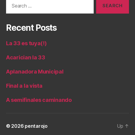
Search
for:
Recent Posts
La 33 es tuya(!)
Acarician la 33
Aplanadora Municipal
Final a la vista
A semifinales caminando
© 2026
pentarojo
Up
↑