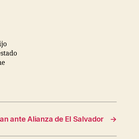
ijo
estado
he
an ante Alianza de El Salvador
→