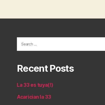
Search
for:
Recent Posts
La 33 es tuya(!)
Acarician la 33