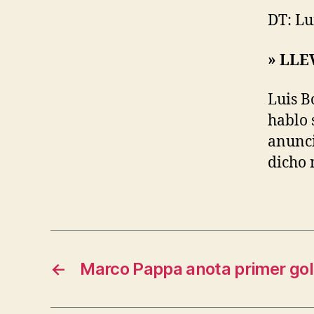
DT: Lu
» LLE
Luis B
hablo 
anunci
dicho 
←
Marco Pappa anota primer gol