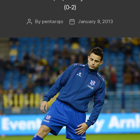
(0-2)
By
pentarojo
January 8, 2013
Post
Post
author
date