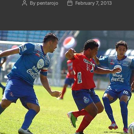
By
pentarojo
February 7, 2013
Post
Post
author
date