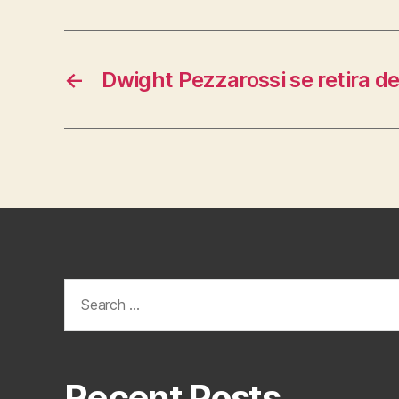
←
Dwight Pezzarossi se retira de
Search
for:
Recent Posts