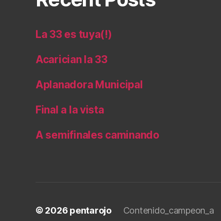
La 33 es tuya(!)
Acarician la 33
Aplanadora Municipal
Final a la vista
A semifinales caminando
© 2026
pentarojo
Contenido_campeon_a