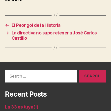
←
El Peor gol de la Historia
→
La directiva no supo retener a José Carlos
Castillo
Search
for:
Recent Posts
La 33 es tuya(!)