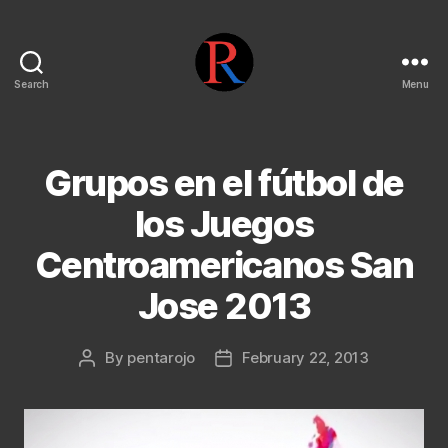
Search
Menu
pentarojo
Grupos en el fútbol de
los Juegos
Centroamericanos San
Jose 2013
By
pentarojo
February 22, 2013
Post
Post
author
date