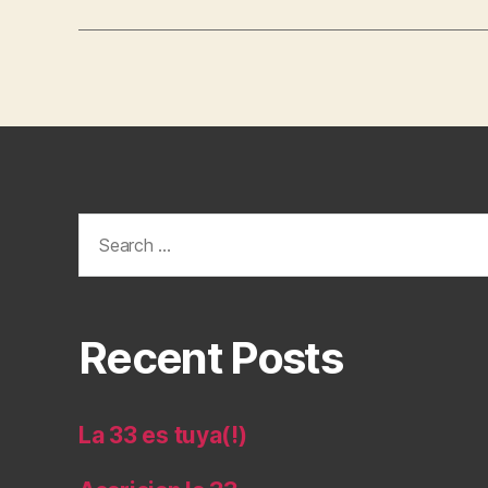
Search
for:
Recent Posts
La 33 es tuya(!)