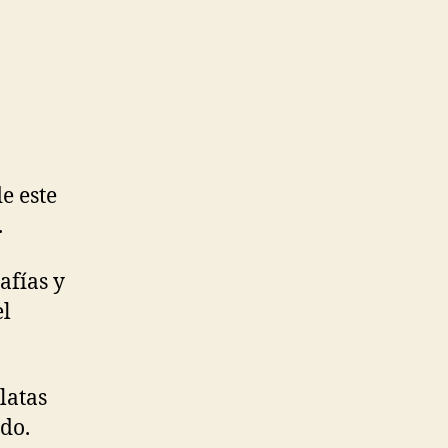
e este
.
afías y
el
latas
do.