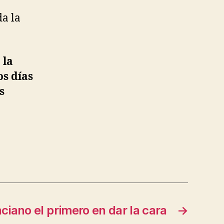
da la
 la
os días
s
ciano el primero en dar la cara
→