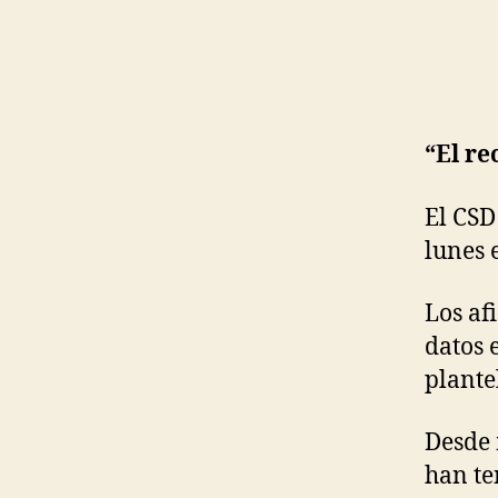
“El re
El CSD
lunes 
Los af
datos 
plante
Desde 
han te