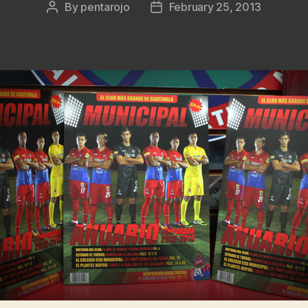
By
pentarojo
February 25, 2013
Post
Post
author
date