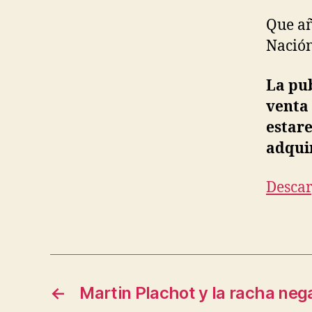
Que añ
Nación
La pub
venta 
estar
adqui
Descar
←
Martin Plachot y la racha neg