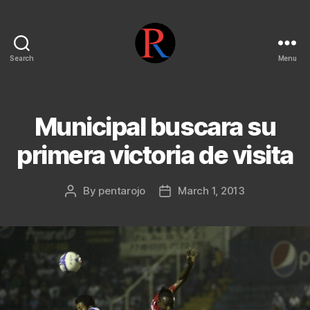
Search
Menu
pentarojo
Municipal buscara su
primera victoria de visita
By
pentarojo
March 1, 2013
Post
Post
author
date