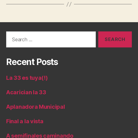
Search
for:
Recent Posts
La 33 es tuya(!)
Acarician la 33
Aplanadora Municipal
Final a la vista
A semifinales caminando