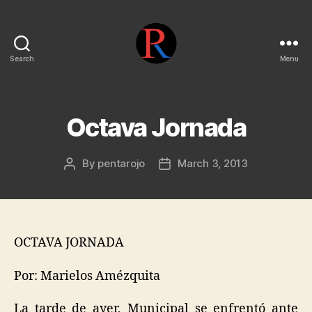
Search
Menu
pentarojo
Octava Jornada
By
pentarojo
March 3, 2013
Post
Post
author
date
OCTAVA JORNADA
Por: Marielos Amézquita
La tarde de ayer, Municipal se enfrentó ante