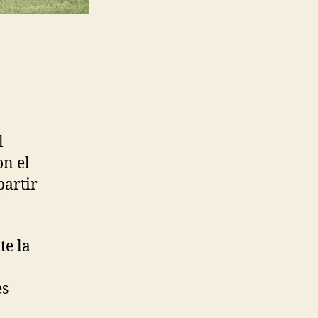
l
on el
partir
te la
a
es