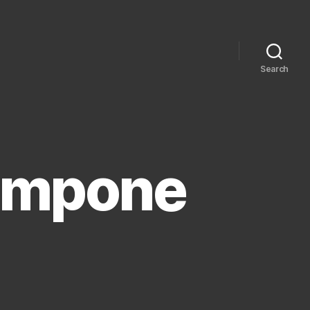
Search
 impone