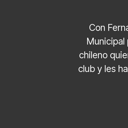
Con Ferna
Municipal 
chileno qui
club y les h