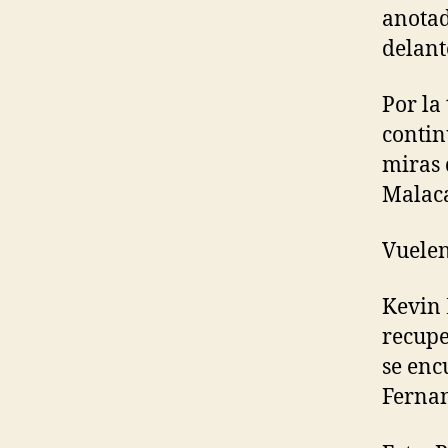
anotad
delant
Por la
contin
miras 
Malaca
Vuelen
Kevin 
recupe
se enc
Fernan