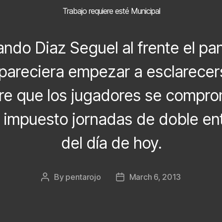
Trabajo requiere esté Municipal
ndo Diaz Seguel al frente el p
pareciera empezar a esclarecer
ere que los jugadores se compro
a impuesto jornadas de doble ent
del día de hoy.
By
pentarojo
March 6, 2013
Post
Post
author
date