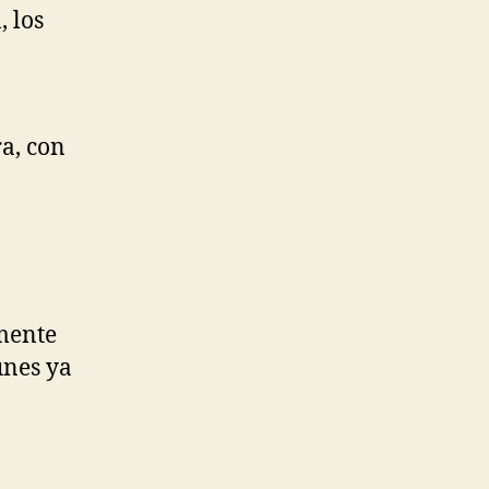
, los
a, con
mente
unes ya