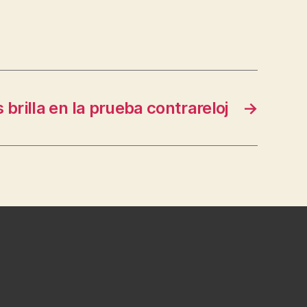
 brilla en la prueba contrareloj
→