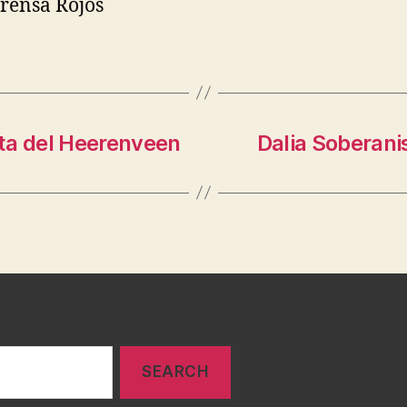
Prensa Rojos
ta del Heerenveen
Dalia Soberanis