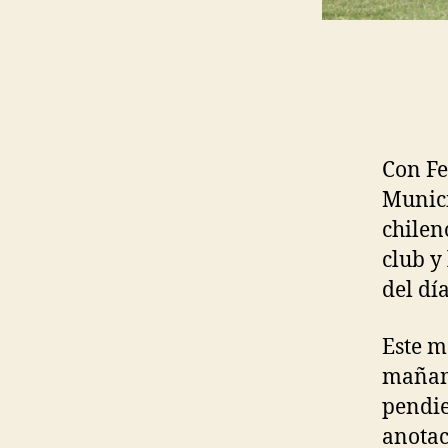
Con Fe
Munici
chilen
club y
del dí
Este m
mañana
pendie
anotac