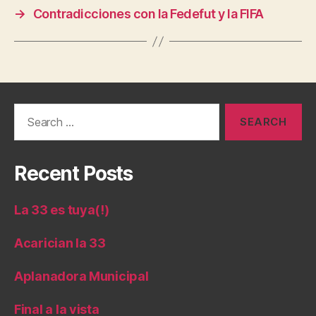
→
Contradicciones con la Fedefut y la FIFA
Search
for:
Recent Posts
La 33 es tuya(!)
Acarician la 33
Aplanadora Municipal
Final a la vista