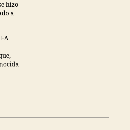
se hizo
ado a
IFA
que,
onocida