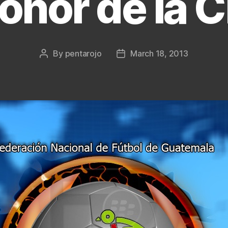
onor de la
By
pentarojo
March 18, 2013
Post
Post
author
date