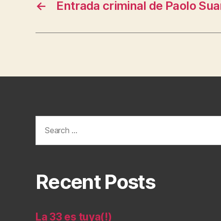
←
Entrada criminal de Paolo Sua
Search
for:
Recent Posts
La 33 es tuya(!)