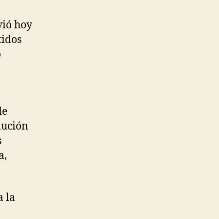
vió hoy
tidos
o
de
lución
s
a,
a la