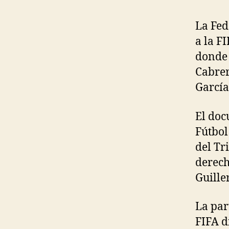
La Fed
a la F
donde 
Cabrer
García
El doc
Fútbol
del Tr
derech
Guille
La par
FIFA d