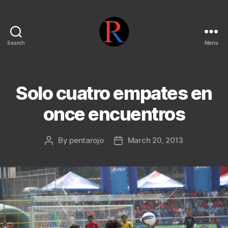
Search
Menu
pentarojo
Solo cuatro empates en
once encuentros
By
pentarojo
March 20, 2013
Post
Post
author
date