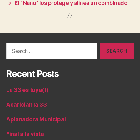
→
El “Nano” los protege y alinea un combinado
Search
for:
Recent Posts
La 33 es tuya(!)
Acarician la 33
Aplanadora Municipal
Final a la vista