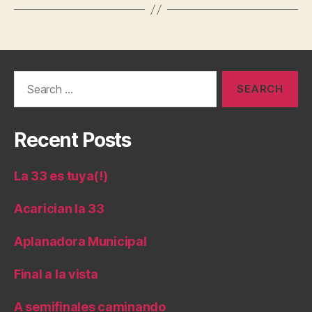
Search
for:
Recent Posts
La 33 es tuya(!)
Acarician la 33
Aplanadora Municipal
Final a la vista
A semifinales caminando