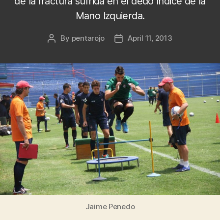
de la fractura sufrida en el dedo índice de la
Mano Izquierda.
By
pentarojo
April 11, 2013
Post
Post
author
date
Jaime Penedo